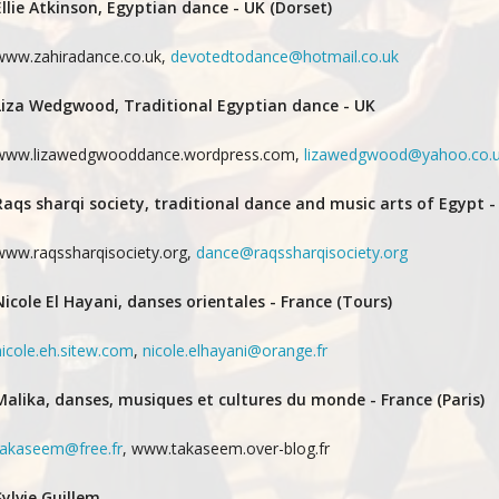
Ellie Atkinson, Egyptian dance - UK (Dorset)
www.zahiradance.co.uk,
devotedtodance@hotmail.co.uk
Liza Wedgwood, Traditional Egyptian dance - UK
www.lizawedgwooddance.wordpress.com,
lizawedgwood@yahoo.co.
Raqs sharqi society, traditional dance and music arts of Egypt -
www.raqssharqisociety.org,
dance@raqssharqisociety.org
Nicole El Hayani, danses orientales - France (Tours)
nicole.eh.sitew.com
,
nicole.elhayani@orange.fr
Malika, danses, musiques et cultures du monde - France (Paris)
takaseem@free.fr
, www.takaseem.over-blog.fr
Sylvie Guillem