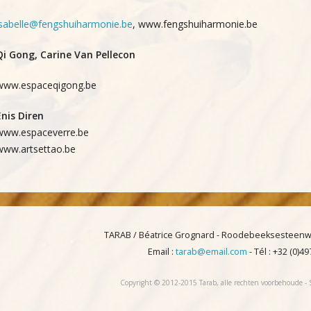
isabelle@fengshuiharmonie.be
, www.fengshuiharmonie.be
Qi Gong, Carine Van Pellecon
www.espaceqigong.be
Enis Diren
www.espaceverre.be
www.artsettao.be
TARAB / Béatrice Grognard - Roodebeeksesteenwe
Email :
tarab@email.com
- Tél : +32 (0)4
Copyright © 2012-2015 Tarab, alle rechten voorbehoude - 