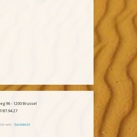
g 96 - 1200 Brussel
97/87.94.27
Site web :
Scarabée2d