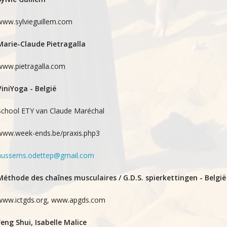
www.sylvieguillem.com
Marie-Claude Pietragalla
www.pietragalla.com
ViniYoga - België
School ETY van Claude Maréchal
www.week-ends.be/praxis.php3
aussems.odettep@gmail.com
Méthode des chaînes musculaires / G.D.S. spierkettingen - België
www.ictgds.org, www.apgds.com
Feng Shui, Isabelle Malice