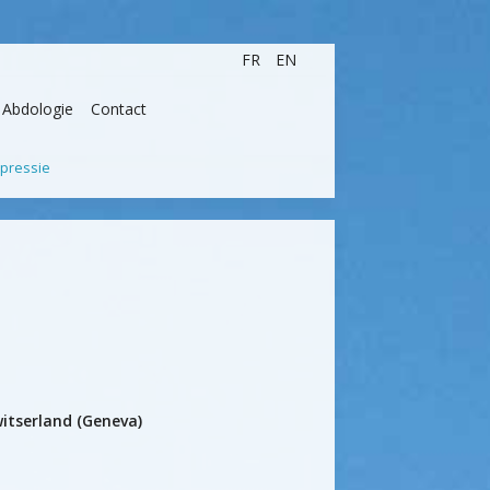
FR
EN
Abdologie
Contact
xpressie
itserland (Geneva)