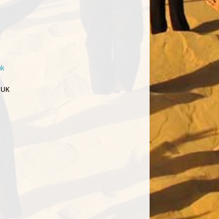
uk
 UK