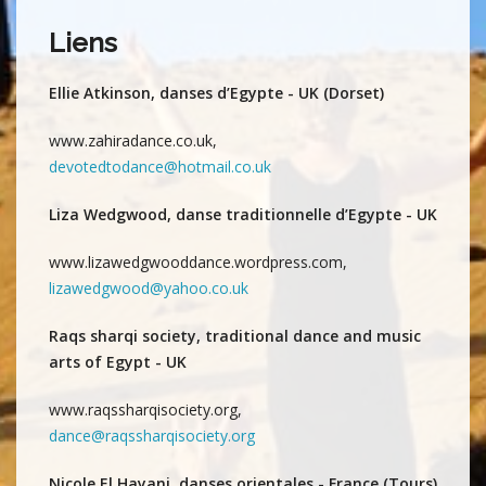
Liens
Ellie Atkinson, danses d’Egypte - UK (Dorset)
www.zahiradance.co.uk,
devotedtodance@hotmail.co.uk
Liza Wedgwood, danse traditionnelle d’Egypte - UK
www.lizawedgwooddance.wordpress.com,
lizawedgwood@yahoo.co.uk
Raqs sharqi society, traditional dance and music
arts of Egypt - UK
www.raqssharqisociety.org,
dance@raqssharqisociety.org
Nicole El Hayani, danses orientales - France (Tours)