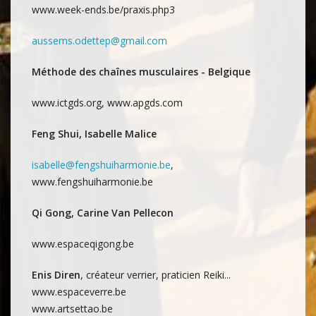
www.week-ends.be/praxis.php3
aussems.odettep@gmail.com
Méthode des chaînes musculaires - Belgique
www.ictgds.org, www.apgds.com
Feng Shui, Isabelle Malice
isabelle@fengshuiharmonie.be
,
www.fengshuiharmonie.be
Qi Gong, Carine Van Pellecon
www.espaceqigong.be
Enis Diren
, créateur verrier, praticien Reiki...
www.espaceverre.be
www.artsettao.be