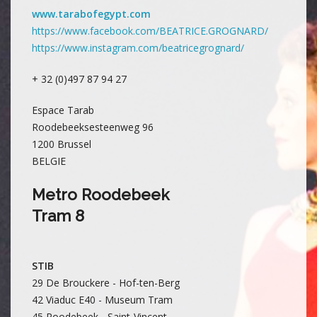
www.tarabofegypt.com
https://www.facebook.com/BEATRICE.GROGNARD/
https://www.instagram.com/beatricegrognard/
+ 32 (0)497 87 94 27
Espace Tarab
Roodebeeksesteenweg 96
1200 Brussel
BELGIE
Metro Roodebeek
Tram 8
STIB
29 De Brouckere - Hof-ten-Berg
42 Viaduc E40 - Museum Tram
45 Roodebeek - Saint-Vincent